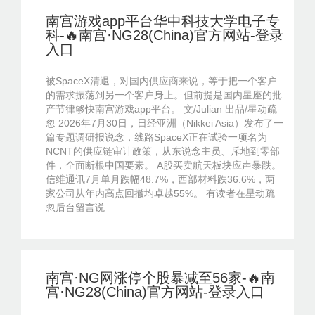
南宫游戏app平台华中科技大学电子专
科-🔥南宫·NG28(China)官方网站-登录
入口
被SpaceX清退，对国内供应商来说，等于把一个客户
的需求振荡到另一个客户身上。但前提是国内星座的批
产节律够快南宫游戏app平台。 文/Julian 出品/星动疏
忽 2026年7月30日，日经亚洲（Nikkei Asia）发布了一
篇专题调研报说念，线路SpaceX正在试验一项名为
NCNT的供应链审计政策，从东说念主员、斥地到零部
件，全面断根中国要素。 A股买卖航天板块应声暴跌。
信维通讯7月单月跌幅48.7%，西部材料跌36.6%，两
家公司从年内高点回撤均卓越55%。 有读者在星动疏
忽后台留言说
南宫·NG网涨停个股暴减至56家-🔥南
宫·NG28(China)官方网站-登录入口