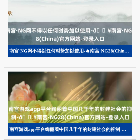
南宫·NG网不得以任何时势加以使用-🔥南宫·NG28(China)官方网站-登录入口
南宫游戏app平台绚丽着中国几千年的封建社会的抑制-🔥南宫·NG28(China)官方网站-登录入口