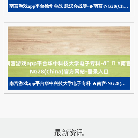
南宫游戏app平台徐州会战 武汉会战等-🔥南宫·NG28(China)官方网站-登录入口
南宫游戏app平台华中科技大学电子专科-🔥南宫·NG28(China)官方网站-登录入口
最新资讯