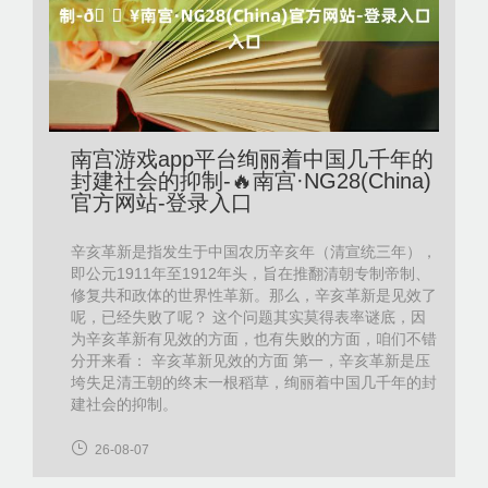
南宫游戏app平台绚丽着中国几千年的
封建社会的抑制-🔥南宫·NG28(China)
官方网站-登录入口
辛亥革新是指发生于中国农历辛亥年（清宣统三年），
即公元1911年至1912年头，旨在推翻清朝专制帝制、
修复共和政体的世界性革新。那么，辛亥革新是见效了
呢，已经失败了呢？ 这个问题其实莫得表率谜底，因
为辛亥革新有见效的方面，也有失败的方面，咱们不错
分开来看： 辛亥革新见效的方面 第一，辛亥革新是压
垮失足清王朝的终末一根稻草，绚丽着中国几千年的封
建社会的抑制。
26-08-07