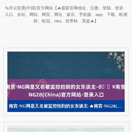
🦄开云彩票(中国)官方网站【🔥最新官网地址、注册、登陆、登录、
入口、全站、网站、网页、网址、娱乐、手机版、app、下载、欧洲
杯、欧冠、nba、世界杯、英超🔥】
南宫·NG网是又名被监控拍到的女东谈主-🔥南宫·NG28(China)官方网站-登录入口