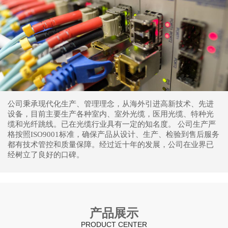
公司秉承现代化生产、管理理念，从海外引进高新技术、先进
设备，目前主要生产各种室内、室外光缆，医用光缆、特种光
缆和光纤跳线。已在光缆行业具有一定的知名度。 公司生产严
格按照ISO9001标准，确保产品从设计、生产、检验到售后服务
都有技术管控和质量保障。经过近十年的发展，公司在业界已
经树立了良好的口碑。
产品展示
PRODUCT CENTER